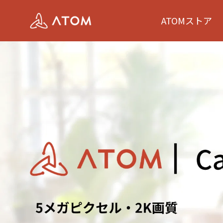
コ
ン
ATOMストア
テ
ン
ツ
に
ス
キ
ッ
プ
す
る